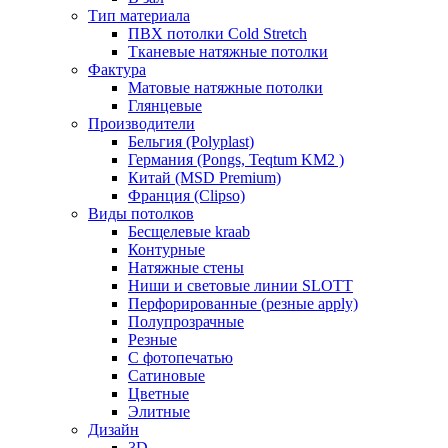
Тип материала
ПВХ потолки Cold Stretch
Тканевые натяжные потолки
Фактура
Матовые натяжные потолки
Глянцевые
Производители
Бельгия (Polyplast)
Германия (Pongs, Teqtum KM2 )
Китай (MSD Premium)
Франция (Clipso)
Виды потолков
Бесщелевые kraab
Контурные
Натяжные стены
Ниши и световые линии SLOTT
Перфорированные (резные apply)
Полупрозрачные
Резные
С фотопечатью
Сатиновые
Цветные
Элитные
Дизайн
3D