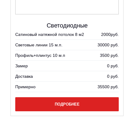
Светодиодные
уб.
Сатиновый натяжной потолок 8 м2
2000руб.
Са
уб.
Световые линии 15 м.п.
30000 руб.
Фо
уб.
Профиль+плинтус 10 м.п
3500 руб.
Мн
уб.
Замер
0 руб.
Пр
уб.
Доставка
0 руб.
За
уб.
Примерно
35500 руб.
До
уб.
Пр
ПОДРОБНЕЕ