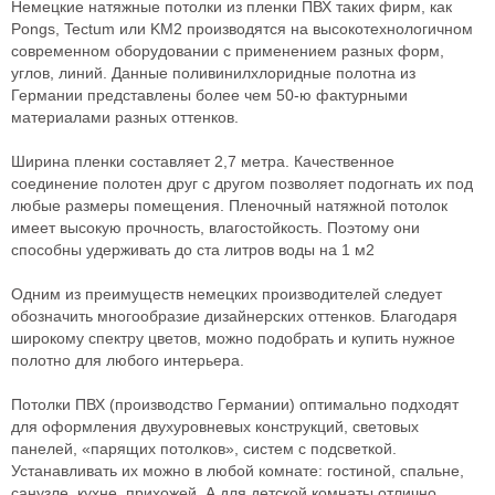
Немецкие натяжные потолки из пленки ПВХ таких фирм, как
Pongs, Tectum или KM2 производятся на высокотехнологичном
современном оборудовании с применением разных форм,
углов, линий. Данные поливинилхлоридные полотна из
Германии представлены более чем 50-ю фактурными
материалами разных оттенков.
Ширина пленки составляет 2,7 метра. Качественное
соединение полотен друг с другом позволяет подогнать их под
любые размеры помещения. Пленочный натяжной потолок
имеет высокую прочность, влагостойкость. Поэтому они
способны удерживать до ста литров воды на 1 м2
Одним из преимуществ немецких производителей следует
обозначить многообразие дизайнерских оттенков. Благодаря
широкому спектру цветов, можно подобрать и купить нужное
полотно для любого интерьера.
Потолки ПВХ (производство Германии) оптимально подходят
для оформления двухуровневых конструкций, световых
панелей, «парящих потолков», систем с подсветкой.
Устанавливать их можно в любой комнате: гостиной, спальне,
санузле, кухне, прихожей. А для детской комнаты отлично